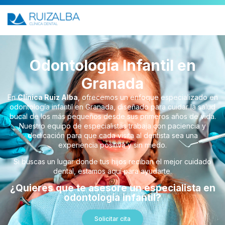
Odontología Infantil en
Granada
En
Clínica Ruiz Alba
, ofrecemos un enfoque especializado en
odontología infantil en Granada, diseñado para cuidar la salud
bucal de los más pequeños desde sus primeros años de vida.
Nuestro equipo de especialistas trabaja con paciencia y
dedicación para que cada visita al dentista sea una
experiencia positiva y sin miedo.
Si buscas un lugar donde tus hijos reciban el mejor cuidado
dental, estamos aquí para ayudarte.
¿Quieres que te asesore un especialista en
odontología infantil?
Solicitar cita