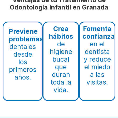
Odontología Infantil en Granada
Crea
Fomenta
Previene
hábitos
confianza
problemas
de
en el
dentales
higiene
dentista
desde
bucal
y reduce
los
que
el miedo
primeros
duran
a las
años.
toda la
visitas.
vida.