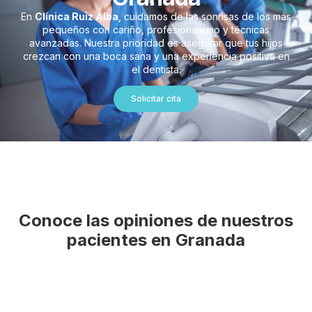
En
Clínica Ruiz Alba
, cuidamos de las sonrisas de los más
pequeños con cariño, profesionalismo y técnicas
avanzadas. Nuestra prioridad es asegurar que tus hijos
crezcan con una boca sana y una experiencia positiva en
el dentista.
Solicitar cita
Conoce las opiniones de nuestros
pacientes en Granada