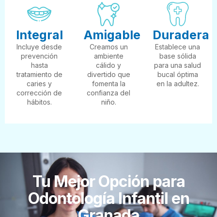
Integral
Amigable
Duradera
Incluye desde
Creamos un
Establece una
prevención
ambiente
base sólida
hasta
cálido y
para una salud
tratamiento de
divertido que
bucal óptima
caries y
fomenta la
en la adultez.
corrección de
confianza del
hábitos.
niño.
Tu Mejor Opción para
Odontología Infantil en
Granada